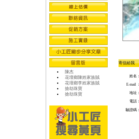
寄信給我
陳杰
姓名
花壇鄉陳姓家族賊
花壇鄉李姓家族賊
E-mail 
搶劫珠寶
地址
搶劫珠寶
電話
驗證碼