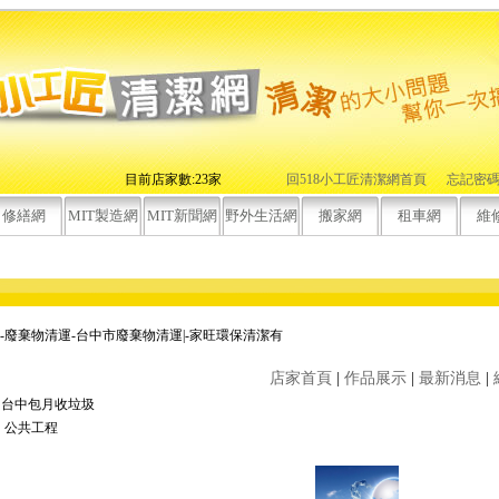
目前店家數:23家
回518小工匠清潔網首頁
忘記密
修繕網
MIT製造網
MIT新聞網
野外生活網
搬家網
租車網
維
-廢棄物清運-台中市廢棄物清運|-家旺環保清潔有
店家首頁
|
作品展示
|
最新消息
|
台中包月收垃圾
公共工程