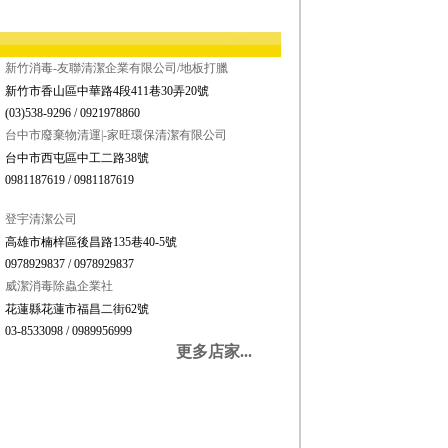
新竹消毒-友聯清潔企業有限公司/地板打臘
新竹市香山區中華路4段411巷30弄20號
(03)538-9296 / 0921978860
台中市廢棄物清運|-家旺環保清潔有限公司
台中市西屯區中工二路38號
0981187619 / 0981187619
登宇清潔公司
高雄市楠梓區後昌路135巷40-5號
0978929837 / 0978929837
威潔消毒除蟲企業社
花蓮縣花蓮市福昌二街62號
03-8533098 / 0989956999
更多店家...