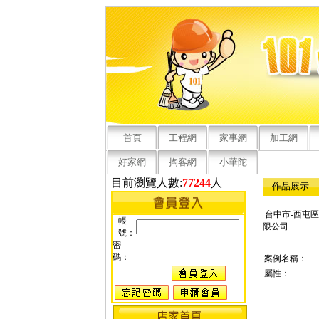
首頁
工程網
家事網
加工網
好家網
掏客網
小華陀
目前瀏覽人數:
77244
人
作品展示
台中市-西屯區
帳
限公司
號：
密
碼：
案例名稱：
屬性：