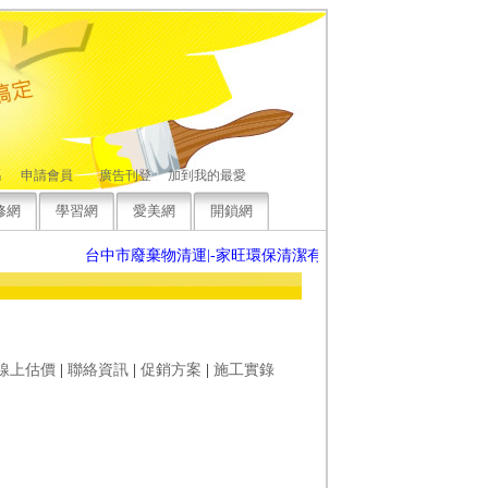
碼
申請會員
廣告刊登
加到我的最愛
修網
學習網
愛美網
開鎖網
台中市廢棄物清運|-家旺環保清潔有限公司歡迎來電洽詢，竭誠
線上估價
|
聯絡資訊
|
促銷方案
|
施工實錄