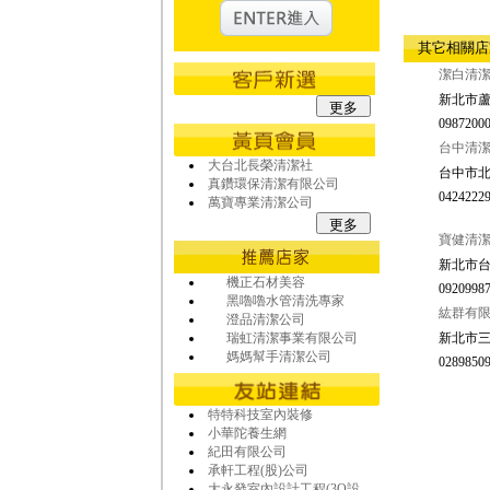
其它相關
潔白清
新北市蘆
09872000
台中清潔
大台北長榮清潔社
台中市北
真鑽環保清潔有限公司
04242229
萬寶專業清潔公司
寶健清潔
新北市台
機正石材美容
09209987
黑嚕嚕水管清洗專家
紘群有
澄品清潔公司
瑞虹清潔事業有限公司
新北市三
媽媽幫手清潔公司
02898509
特特科技室內裝修
小華陀養生網
紀田有限公司
承軒工程(股)公司
大永發室內設計工程(3Q設