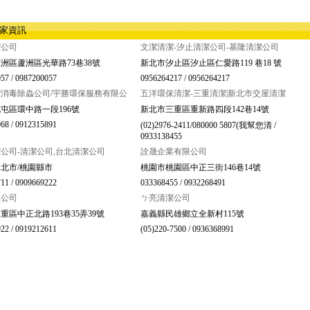
店家資訊
潔公司
文潔清潔-汐止清潔公司-基隆清潔公司
洲區蘆洲區光華路73巷38號
新北市汐止區汐止區仁愛路119 巷18 號
57 / 0987200057
0956264217 / 0956264217
消毒除蟲公司/宇勝環保服務有限公
五洋環保清潔-三重清潔|新北市交屋清潔
屯區環中路一段196號
新北市三重區重新路四段142巷14號
68 / 0912315891
(02)2976-2411/080000 5807(我幫您清 /
0933138455
公司-清潔公司,台北清潔公司
詮晟企業有限公司
北市/桃園縣市
桃園市桃園區中正三街146巷14號
11 / 0909669222
033368455 / 0932268491
限公司
ㄅ亮清潔公司
重區中正北路193巷35弄39號
嘉義縣民雄鄉立全新村115號
22 / 0919212611
(05)220-7500 / 0936368991