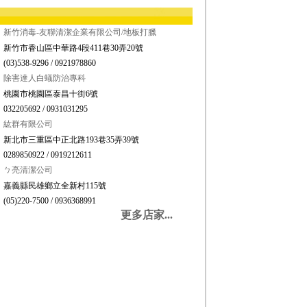
新竹消毒-友聯清潔企業有限公司/地板打臘
新竹市香山區中華路4段411巷30弄20號
(03)538-9296 / 0921978860
除害達人白蟻防治專科
桃園市桃園區泰昌十街6號
032205692 / 0931031295
紘群有限公司
新北市三重區中正北路193巷35弄39號
0289850922 / 0919212611
ㄅ亮清潔公司
嘉義縣民雄鄉立全新村115號
(05)220-7500 / 0936368991
更多店家...