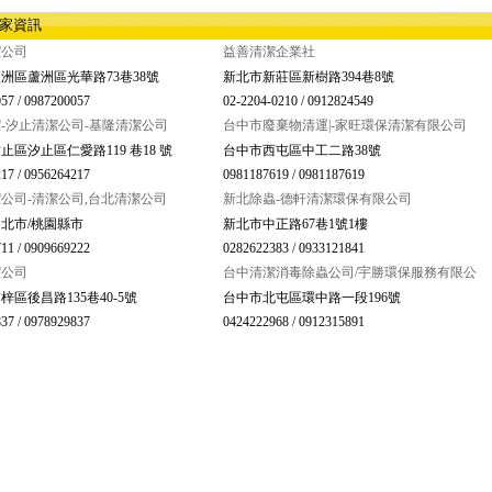
店家資訊
潔公司
益善清潔企業社
洲區蘆洲區光華路73巷38號
新北市新莊區新樹路394巷8號
57 / 0987200057
02-2204-0210 / 0912824549
-汐止清潔公司-基隆清潔公司
台中市廢棄物清運|-家旺環保清潔有限公司
止區汐止區仁愛路119 巷18 號
台中市西屯區中工二路38號
17 / 0956264217
0981187619 / 0981187619
公司-清潔公司,台北清潔公司
新北除蟲-德軒清潔環保有限公司
北市/桃園縣市
新北市中正路67巷1號1樓
11 / 0909669222
0282622383 / 0933121841
潔公司
台中清潔消毒除蟲公司/宇勝環保服務有限公
梓區後昌路135巷40-5號
台中市北屯區環中路一段196號
37 / 0978929837
0424222968 / 0912315891