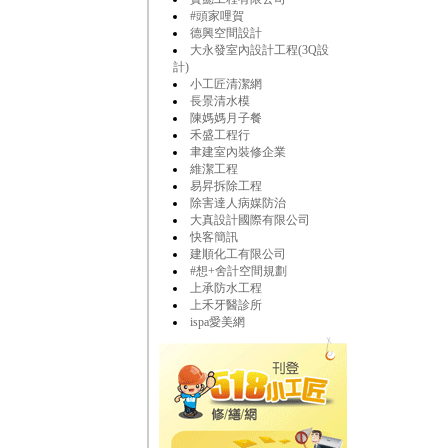
#頭家哩賀
德興空間設計
大永發室內設計工程(3Q設
計)
小工匠清潔網
長景清水模
陳媽媽月子餐
禾盛工程行
聿建室內裝修企業
維潔工程
易昇拆除工程
除害達人病媒防治
大真設計國際有限公司
快客簡訊
建順化工有限公司
#想+舍計空間規劃
上承防水工程
上禾牙醫診所
ispa愛美網