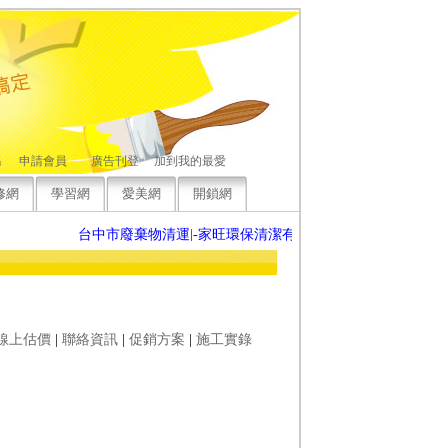
碼
申請會員
廣告刊登
加到我的最愛
修網
學習網
愛美網
開鎖網
台中市廢棄物清運|-家旺環保清潔有限公司歡迎來電洽詢，竭誠
線上估價
|
聯絡資訊
|
促銷方案
|
施工實錄