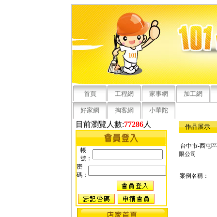
首頁
工程網
家事網
加工網
好家網
掏客網
小華陀
目前瀏覽人數:
77286
人
作品展示
台中市-西屯區
帳
限公司
號：
密
碼：
案例名稱：