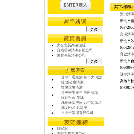
其它相關
潔白清
新北市蘆
09872000
文潔清潔
新北市汐
大台北長榮清潔社
09562642
真鑽環保清潔有限公司
寶健清潔
萬寶專業清潔公司
新北市台
09209987
登宇清
台中市居家清潔-十大清潔
高雄市楠
社/辦公室清潔/
豐悅環境清潔
09789298
台中家事服務,居家清潔,
鐘點管家-愛咪
洗樂優清洗家-台中冷氣清
洗,彰化冷氣清洗
上上吉清潔有限公司
好家網
實懿工程有限公司