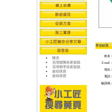
寄信給我
姓名
陳杰
花壇鄉陳姓家族賊
E-mail 
花壇鄉李姓家族賊
地址
搶劫珠寶
搶劫珠寶
電話
驗證碼