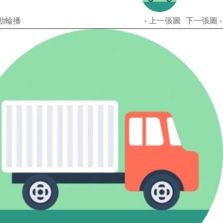
動輪播
‹ 上一張圖
下一張圖 ›