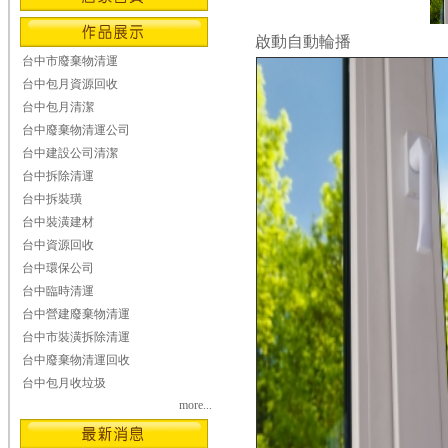
啟動自動輪播
台中市廢棄物清運
台中包月資源回收
台中包月清潔
台中廢棄物清運公司
台中建設公司清潔
台中拆除清運
台中拆裝璜
台中裝潢建材
台中資源回收
台中環保公司
台中臨時清運
台中營建廢棄物清運
台中市裝潢拆除清運
台中廢棄物清運回收
台中包月收垃圾
more...