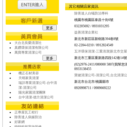
其它相關店家資訊
除害達人白蟻防治專科
桃園市桃園區泰昌十街6號
032205692 / 0931031295
益善清潔企業社
新北市新莊區新樹路394巷8號
大台北長榮清潔社
02-2204-0210 / 0912824549
真鑽環保清潔有限公司
五洋環保清潔-三重清潔|新北市交
萬寶專業清潔公司
新北市三重區重新路四段142巷14號
(02)2976-2411/080000 5807(我幫您清
0933138455
機正石材美容
寶健清潔公司-清潔公司,台北清潔
天晴家美清潔
新北市台北市/桃園縣市
瑞詳專業清潔公司-台中清
潔-清潔公司
0920998711 / 0909669222
陽光家園清潔團隊
台中清潔-德方清潔公司
正專屋瓦工程行
除害達人病媒防治
好家網
特特科技室內裝修