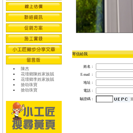
寄信給我
姓名：
陳杰
花壇鄉陳姓家族賊
E-mail ：
花壇鄉李姓家族賊
地址：
搶劫珠寶
搶劫珠寶
電話：
驗證碼：