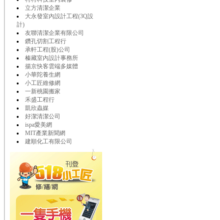
立方清潔企業
大永發室內設計工程(3Q設
計)
友聯清潔企業有限公司
鑽孔切割工程行
承軒工程(股)公司
榛藏室內設計事務所
揚京快客雲端多媒體
小華陀養生網
小工匠維修網
一新桃園搬家
禾盛工程行
凱欣蟲媒
好潔清潔公司
ispa愛美網
MIT產業新聞網
建順化工有限公司