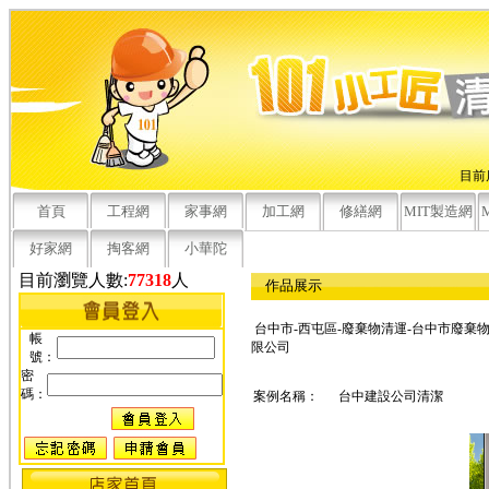
目前
首頁
工程網
家事網
加工網
修繕網
MIT製造網
好家網
掏客網
小華陀
目前瀏覽人數:
77318
人
作品展示
台中市-西屯區-廢棄物清運-台中市廢棄物
帳
限公司
號：
密
碼：
案例名稱：
台中建設公司清潔