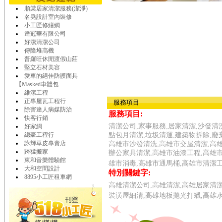
順棠居家清潔服務(潔淨)
名堯設計室內裝修
小工匠修繕網
達冠華有限公司
好潔清潔公司
傳隆堆高機
普羅旺休閒渡假山莊
堅立石材美容
愛車的絕佳防護面具
【Masked車體包
維潔工程
正專屋瓦工程行
服務項目
除害達人病媒防治
服務項目:
快客行銷
清潔公司,家事服務,居家清潔,沙發清
好家網
總豪工程行
點包月清潔,垃圾清運,建築物拆除,廢
詠輝草皮專賣店
高雄市沙發清洗,高雄市交屋清潔,高
跨猛搬家
辦公家具清潔,高雄市油漆工程,高雄
東和音樂體驗館
雄市消毒,高雄市通馬桶,高雄市清潔
大和空間設計
特別關鍵字:
8895小工匠租車網
高雄清潔公司,高雄清潔,高雄居家清潔
裝潢屋細清,高雄地板拋光打蠟,高雄