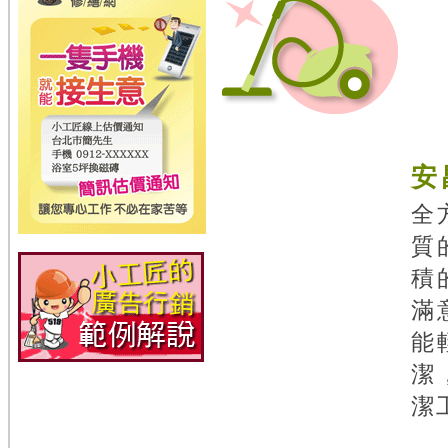
安
全
質
積
滿
能
潔
潔