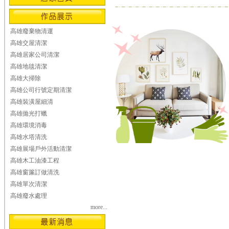
高雄廢棄物清運
高雄交屋清潔
高雄居家公司清潔
高雄地毯清潔
高雄大掃除
高雄公司行號定期清潔
高雄裝潢屋細清
高雄拋光打蠟
高雄環境消毒
高雄水塔清洗
高雄展場戶外活動清潔
高雄木工油漆工程
高雄窗簾訂做清洗
高雄單次清潔
高雄廢水處理
more...