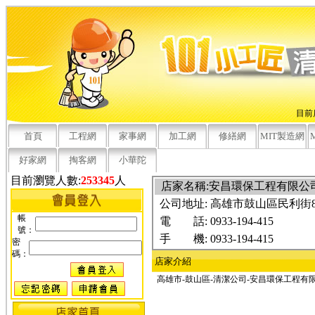
目前
首頁
工程網
家事網
加工網
修繕網
MIT製造網
好家網
掏客網
小華陀
目前瀏覽人數:
253345
人
店家名稱:安昌環保工程有限
公司地址:
高雄市鼓山區民利街8
帳
電 話:
0933-194-415
號：
手 機:
0933-194-415
密
碼：
店家介紹
高雄市-鼓山區-清潔公司-安昌環保工程有