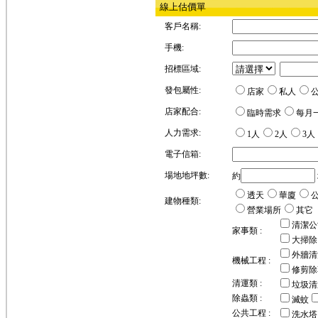
線上估價單
客戶名稱:
手機:
招標區域:
發包屬性:
店家
私人
店家配合:
臨時需求
每月
人力需求:
1人
2人
3人
電子信箱:
場地地坪數:
約
透天
華廈
建物種類:
營業場所
其它
清潔公
家事類 :
大掃除
外牆清
機械工程 :
修剪除
清運類 :
垃圾清
除蟲類 :
滅蚊
公共工程 :
洗水塔