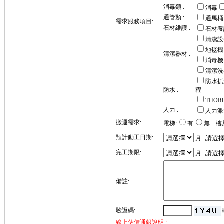
消毒類 :
消毒
通管類 :
通馬桶
需求服務項目:
石材維護 :
石材養
清潔設
地毯機
清潔器材 :
消毒機
清潔洗
防水抓
防水 :
程
THO
人力 :
人力派
搬運需求:
電梯:
有
無 樓
預計動工日期:
月
完工期限:
月
備註:
驗證碼:
線上估價通報說明 :