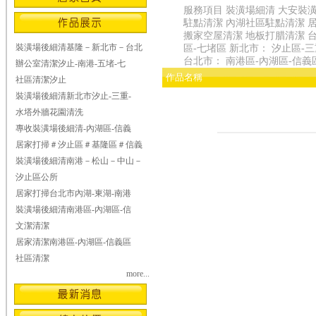
服務項目 裝潢場細清 大安裝
駐點清潔 內湖社區駐點清潔 
搬家空屋清潔 地板打腊清潔 台
裝潢場後細清基隆－新北市－台北
區-七堵區 新北市： 汐止區-
台北市： 南港區-內湖區-信義
辦公室清潔汐止-南港-五堵-七
作品名稱
社區清潔汐止
裝潢場後細清新北市汐止-三重-
水塔外牆花園清洗
專收裝潢場後細清-內湖區-信義
居家打掃＃汐止區＃基隆區＃信義
裝潢場後細清南港－松山－中山－
汐止區公所
居家打掃台北市內湖-東湖-南港
裝潢場後細清南港區-內湖區-信
文潔清潔
居家清潔南港區-內湖區-信義區
社區清潔
more...