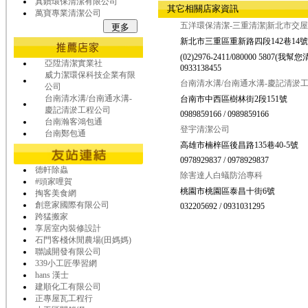
真鑽環保清潔有限公司
其它相關店家資訊
萬寶專業清潔公司
五洋環保清潔-三重清潔|新北市交
新北市三重區重新路四段142巷14號
(02)2976-2411/080000 5807(我幫您清
亞陞清潔實業社
0933138455
威力潔環保科技企業有限
台南清水溝/台南通水溝-慶記清淤
公司
台南清水溝/台南通水溝-
台南市中西區樹林街2段151號
慶記清淤工程公司
0989859166 / 0989859166
台南瀚客鴻包通
登宇清潔公司
台南鄭包通
高雄市楠梓區後昌路135巷40-5號
0978929837 / 0978929837
德軒除蟲
除害達人白蟻防治專科
#頭家哩賀
桃園市桃園區泰昌十街6號
掏客美食網
創意家國際有限公司
032205692 / 0931031295
跨猛搬家
享居室內裝修設計
石門客棧休閒農場(田媽媽)
聯誠開發有限公司
339小工匠學習網
hans 漢士
建順化工有限公司
正專屋瓦工程行