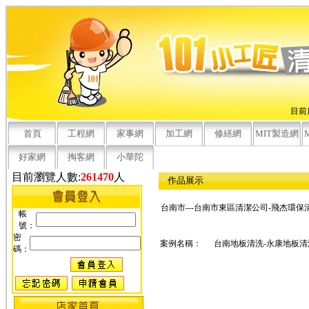
目前
首頁
工程網
家事網
加工網
修繕網
MIT製造網
好家網
掏客網
小華陀
目前瀏覽人數:
261470
人
作品展示
台南市---台南市東區清潔公司-飛杰環保
帳
號：
密
案例名稱：
台南地板清洗-永康地板清
碼：