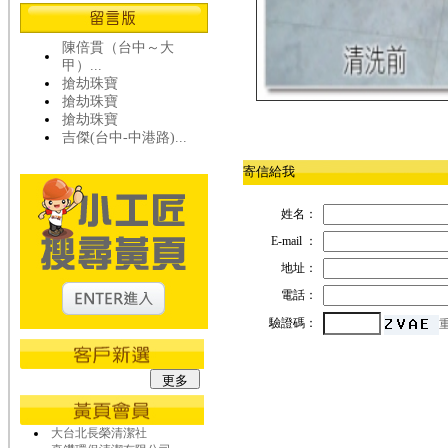
陳倍貫（台中～大
甲）...
搶劫珠寶
搶劫珠寶
搶劫珠寶
吉傑(台中-中港路)...
寄信給我
姓名：
E-mail ：
地址：
電話：
驗證碼：
大台北長榮清潔社