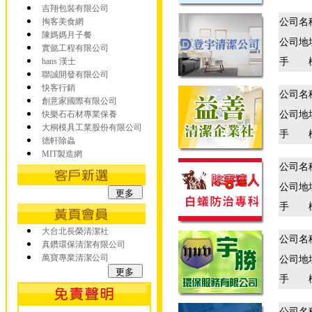
吉翔包裝有限公司
掏客美食網
公司名
陳媽媽月子餐
公司地
實懿工程有限公司
hans 漢士
手 
聯誠開發有限公司
快客行銷
公司名
創意家國際有限公司
快樂石石材專業保養
公司地
大桐模具工業股份有限公司
手 
德軒除蟲
MIT製造網
公司名
公司地
手 
大台北長榮清潔社
公司名
真鑽環保清潔有限公司
萬寶專業清潔公司
公司地
手 
公司名