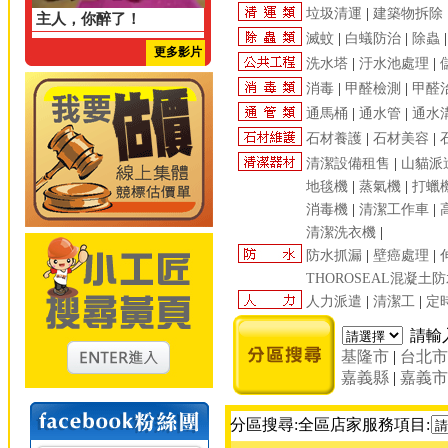
垃圾清運
|
建築物拆除
主人，你醉了！
滅蚊
|
白蟻防治
|
除蟲
更多影片
洗水塔
|
汙水池處理
|
消毒
|
甲醛檢測
|
甲醛
通馬桶
|
通水管
|
通水
石材養護
|
石材美容
|
清潔設備租售
|
山貓派
地毯機
|
蒸氣機
|
打蠟
消毒機
|
清潔工作車
|
清潔洗衣機
|
防水抓漏
|
壁癌處理
|
THOROSEAL混凝土
人力派遣
|
清潔工
|
定
請輸
基隆市
|
台北
嘉義縣
|
嘉義
分區搜尋:全區店家服務項目: