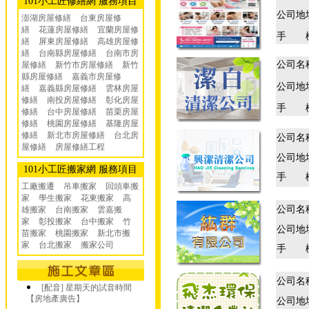
101小工匠修繕網 服務項目
公司地
澎湖房屋修繕
台東房屋修
繕
花蓮房屋修繕
宜蘭房屋修
手 
繕
屏東房屋修繕
高雄房屋修
繕
台南縣房屋修繕
台南市房
公司名
屋修繕
新竹市房屋修繕
新竹
縣房屋修繕
嘉義市房屋修
公司地
繕
嘉義縣房屋修繕
雲林房屋
修繕
南投房屋修繕
彰化房屋
手 
修繕
台中房屋修繕
苗栗房屋
修繕
桃園房屋修繕
基隆房屋
修繕
新北市房屋修繕
台北房
公司名
屋修繕
房屋修繕工程
公司地
101小工匠搬家網 服務項目
手 
工廠搬遷 吊車搬家
回頭車搬
家
學生搬家
花東搬家
高
公司名
雄搬家
台南搬家
雲嘉搬
家
彰投搬家
台中搬家
竹
公司地
苗搬家
桃園搬家
新北市搬
家
台北搬家
搬家公司
手 
公司名
[配音] 星期天的試音時間
【房地產廣告】
公司地