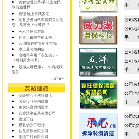
美女變聲歌手-夢想土家民
手 
歌傳遍世界
經理.晚上來我家吧
公司名
爸爸接獲自己要當阿公的消
息，反應史上最可愛!!!
公司地
三秒快速摺衣服
手 
世界上最辛苦的工作
30 個讓你吃驚的小常識
史上最欠揍的貓
公司名
廢物再利用「衣架篇」--
《再利用大事典》
公司地
最感人母親節 - 一句媽媽我
手 
愛你
..more
公司名
公司地
基隆聖心手機維修店
名堯設計室內裝修
手 
萬興水寶貝桶裝水
友聯清潔企業有限公司
公司名
維潔工程
鑽孔切割工程行
公司地
佳岳景觀有限公司
手 
樂潤工程有限公司