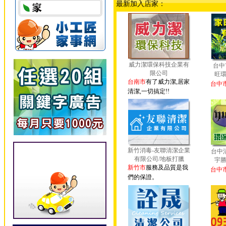
最新加入店家：
威力潔環保科技企業有
台中
限公司
旺
台南市
有了威力潔,居家
台中
清潔,一切搞定!!
新竹消毒-友聯清潔企業
台中
有限公司/地板打臘
宇
新竹市
服務及品質是我
台中
們的保證。