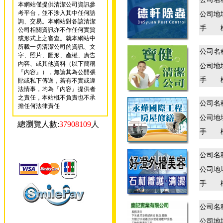
本網站僅提供清潔公司資訊參
考平台，並不涉入其中任何諮
公司地
詢、交易。本網站對各該清潔
手 
公司相關資訊亦不作任何實質
或形式上之審查。就本網站中
所載一切清潔公司的資訊、文
公司名
字、照片、圖形、產權、廣告
內容、或其他資料（以下簡稱
公司地
『內容』），無論其為公開張
手 
貼或私下傳送，若有不實或違
法情事，均為『內容』提供者
之責任，本站概不負責也不承
公司名
擔任何法律責任
公司地
總瀏覽人數:
37908109
人
手 
公司名
公司地
手 
公司名
公司地