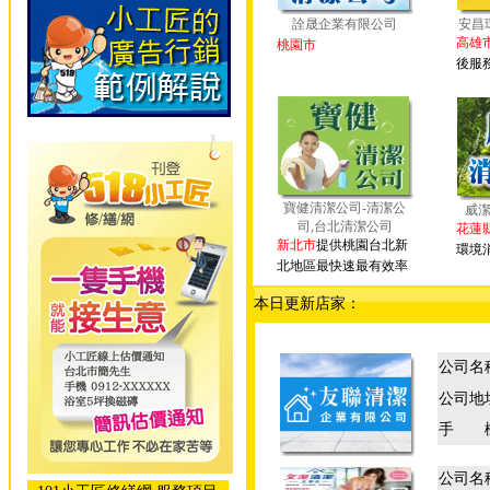
詮晟企業有限公司
安昌
高雄
桃園市
後服
寶健清潔公司-清潔公
威
司,台北清潔公司
花蓮
新北市
提供桃園台北新
環境
北地區最快速最有效率
本日更新店家：
公司名
公司地
手 
公司名