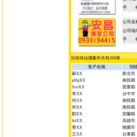
手 
公司名
公司地
手 
目前待估價案件共有268筆
客戶名稱
招
蘇XX
新北市
pHqXX
南投縣
ScoXX
苗栗縣
李XX
台中市
何XX
南投縣
何XX
南投縣
劉XX
宜蘭縣
letXX
高雄市
香XX
桃園市
王XX
台東縣