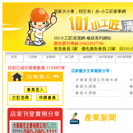
居家大小事，找它有丿步-小工
101小工匠清潔網-修繕系列網站
廣告委刊專線:(04)22937766
黃頁會員:3家 優先廣告會員:23家
回10
首頁
工程網
家事網
加工網
修繕網
MIT製造網
MIT新聞網
目前已成功發案數量:1126085筆
店家撇步文章最新分享：
＃南港清潔公司淹水清
春節大掃除
春節大掃除
產業新聞