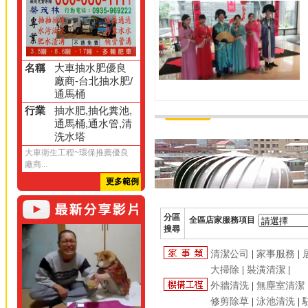
名稱
大車抽水肥優良
廠商-台北抽水肥/
通馬桶
行業
抽水肥,抽化糞池,
通馬桶,通水管,清
洗水塔
大車衛生工程~環保推薦優良
廠商...
更多範例
分區
全區店家服務項目
搜尋
清潔公司
|
家事服務
|
大掃除
|
裝潢清潔
|
外牆清洗
|
無塵室清潔
修剪除草
|
泳池清洗
|