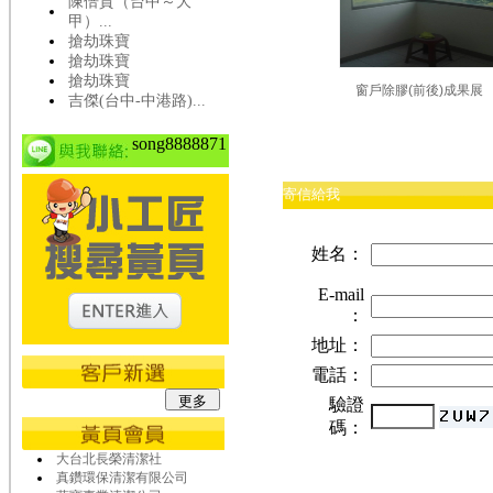
陳倍貫（台中～大
甲）...
搶劫珠寶
搶劫珠寶
搶劫珠寶
窗戶除膠(前後)成果展
吉傑(台中-中港路)...
song8888871
寄信給我
姓名：
E-mail
：
地址：
電話：
驗證
碼：
大台北長榮清潔社
真鑽環保清潔有限公司