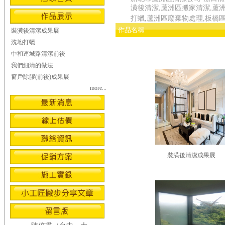
潢後清潔,蘆洲區搬家清潔,蘆
打蠟,蘆洲區廢棄物處理,板橋
作品名稱
裝潢後清潔成果展
洗地打蠟
中和連城路清潔前後
我們細清的做法
窗戶除膠(前後)成果展
more...
裝潢後清潔成果展