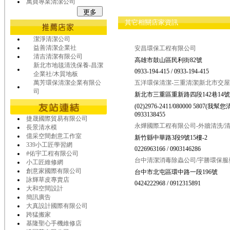
萬寶專業清潔公司
其它相關店家資訊
潔淨清潔公司
益善清潔企業社
安昌環保工程有限公司
清吉清潔有限公司
高雄市鼓山區民利街82號
新北市地毯清洗保養-昌潔
0933-194-415 / 0933-194-415
企業社/木質地板
萬芳環保清潔企業有限公
五洋環保清潔-三重清潔|新北市交
司
新北市三重區重新路四段142巷14號
(02)2976-2411/080000 5807(我幫您清
0933138455
捷晟國際貿易有限公司
永燁國際工程有限公司-外牆清洗/
長景清水模
億采空間創意工作室
新竹縣中華路3段9號15樓-2
339小工匠學習網
0226963166 / 0903146286
#佑宇工程有限公司
台中清潔消毒除蟲公司/宇勝環保服
小工匠維修網
創意家國際有限公司
台中市北屯區環中路一段196號
詠輝草皮專賣店
0424222968 / 0912315891
大和空間設計
簡訊廣告
大真設計國際有限公司
跨猛搬家
基隆聖心手機維修店