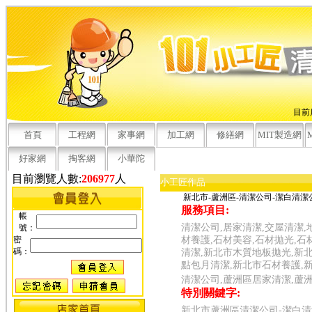
目前
首頁
工程網
家事網
加工網
修繕網
MIT製造網
好家網
掏客網
小華陀
目前瀏覽人數:
206977
人
小工匠作品
新北市-蘆洲區-清潔公司-潔白清潔
服務項目:
帳
清潔公司,居家清潔,交屋清潔,
號：
密
材養護,石材美容,石材拋光,石
碼：
清潔,新北市木質地板拋光,新
點包月清潔,新北市石材養護,
清潔公司,蘆洲區居家清潔,蘆
特別關鍵字:
新北市蘆洲區清潔公司-潔白清