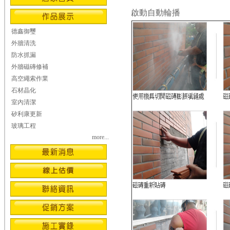
啟動自動輪播
德鑫御璽
外牆清洗
防水抓漏
外牆磁磚修補
高空繩索作業
石材晶化
室內清潔
矽利康更新
玻璃工程
more...