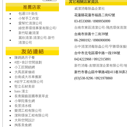
其它相關店家資訊
威潔消毒除蟲企業社
包通119 衛生
花蓮縣花蓮市福昌二街62號
小幫手工作室
03-8533098 / 0989956999
愛幫忙清潔公司
台南市東區清潔公司-飛杰環保清潔
綠世界環境事業有限公司/
新竹駐廠清潔
台南市崇善十二街39號
麗欣清潔-清潔公司-新竹
06-2900192 / 0986900096
清潔公司
台中清潔消毒除蟲公司/宇勝環保服
台中市北屯區環中路一段196號
陳媽媽月子餐
0424222968 / 0912315891
#想+舍計空間規劃
新竹消毒-友聯清潔企業有限公司/
小工匠開鎖網
大禹居家修繕
新竹市香山區中華路4段411巷30弄2
台南成大吊車搬家
(03)538-9296 / 0921978860
#佑宇工程有限公司
堅立石材美容
hans 漢士
長青園藝苗圃專業草皮
小華陀養生網
長景清水模
樂潤工程有限公司
潔和環保工程有限公司
大和空間設計
掏客美食網