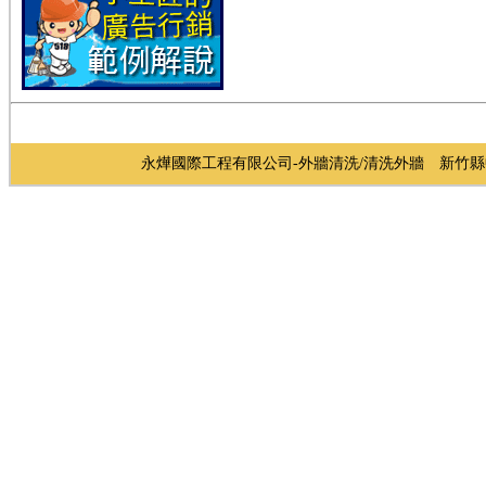
永燁國際工程有限公司-外牆清洗/清洗外牆 新竹縣中華路3段9號1