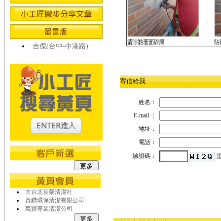
吉傑(台中-中港路)...
寄信給我
姓名：
E-mail ：
地址：
電話：
驗證碼：
大台北長榮清潔社
真鑽環保清潔有限公司
萬寶專業清潔公司