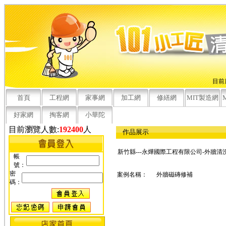
目前
首頁
工程網
家事網
加工網
修繕網
MIT製造網
好家網
掏客網
小華陀
目前瀏覽人數:
192400
人
作品展示
新竹縣---永燁國際工程有限公司-外牆清
帳
號：
密
案例名稱：
外牆磁磚修補
碼：