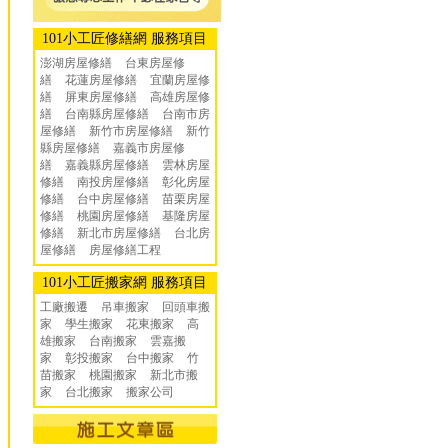
101小工匠修繕網 服務項目
澎湖房屋修繕
台東房屋修
繕
花蓮房屋修繕
宜蘭房屋修
繕
屏東房屋修繕
高雄房屋修
繕
台南縣房屋修繕
台南市房
屋修繕
新竹市房屋修繕
新竹
縣房屋修繕
嘉義市房屋修
繕
嘉義縣房屋修繕
雲林房屋
修繕
南投房屋修繕
彰化房屋
修繕
台中房屋修繕
苗栗房屋
修繕
桃園房屋修繕
基隆房屋
修繕
新北市房屋修繕
台北房
屋修繕
房屋修繕工程
101小工匠搬家網 服務項目
工廠搬遷 吊車搬家
回頭車搬
家
學生搬家
花東搬家
高
雄搬家
台南搬家
雲嘉搬
家
彰投搬家
台中搬家
竹
苗搬家
桃園搬家
新北市搬
家
台北搬家
搬家公司