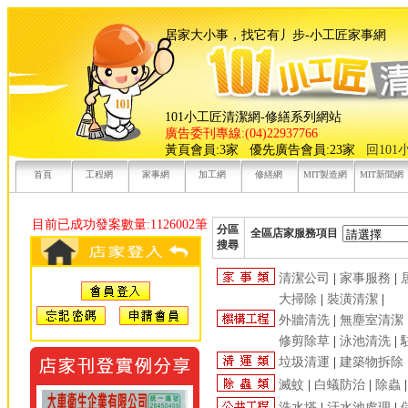
居家大小事，找它有丿步-小工
101小工匠清潔網-修繕系列網站
廣告委刊專線:(04)22937766
黃頁會員:3家 優先廣告會員:23家
回10
首頁
工程網
家事網
加工網
修繕網
MIT製造網
MIT新聞網
目前已成功發案數量:1126002筆
分區
全區店家服務項目
搜尋
清潔公司
|
家事服務
|
大掃除
|
裝潢清潔
|
外牆清洗
|
無塵室清潔
修剪除草
|
泳池清洗
|
垃圾清運
|
建築物拆除
滅蚊
|
白蟻防治
|
除蟲
洗水塔
|
汙水池處理
|