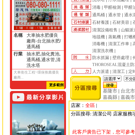
消毒
|
甲醛檢測
|
甲醛
通馬桶
|
通水管
|
通水
石材養護
|
石材美容
|
清潔設備租售
|
山貓派
名稱
大車抽水肥優良
地毯機
|
蒸氣機
|
打蠟
廠商-台北抽水肥/
消毒機
|
清潔工作車
|
通馬桶
清潔洗衣機
|
行業
抽水肥,抽化糞池,
防水抓漏
|
壁癌處理
|
通馬桶,通水管,清
THOROSEAL混凝土
洗水塔
人力派遣
|
清潔工
|
定
大車衛生工程~環保推薦優良
廠商...
更多範例
基隆市
|
台北
嘉義縣
|
嘉義
店家：
全區
|
分區搜尋: 清潔公司 店家服務
此客戶廣告已下架，您可參考