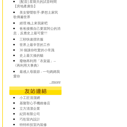
[配音] 星期天的試音時間
【房地產廣告】
美女變聲歌手-夢想土家民
歌傳遍世界
經理.晚上來我家吧
爸爸接獲自己要當阿公的消
息，反應史上最可愛!!!
三秒快速摺衣服
世界上最辛苦的工作
30 個讓你吃驚的小常識
史上最欠揍的貓
廢物再利用「衣架篇」--
《再利用大事典》
最感人母親節 - 一句媽媽我
愛你
..more
小工匠清潔網
基隆聖心手機維修店
立方清潔企業
紀田有限公司
巧彤室內設計
特特科技室內裝修