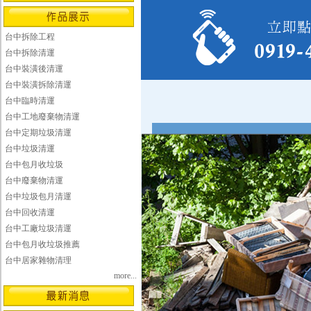
台中拆除工程
台中拆除清運
台中裝潢後清運
台中裝潢拆除清運
台中臨時清運
台中工地廢棄物清運
台中定期垃圾清運
台中垃圾清運
台中包月收垃圾
台中廢棄物清運
台中垃圾包月清運
台中回收清運
台中工廠垃圾清運
台中包月收垃圾推薦
台中居家雜物清理
more...