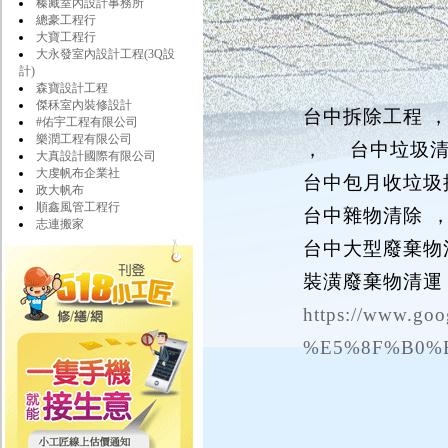
榛藏室內設計事務所
總豪工程行
大寶工程行
大永發室內設計工程(3Q設
計)
森寶設計工程
傑秝室內裝修設計
台中拆除工程
#佑宇工程有限公司
樂潤工程有限公司
，
台中垃圾
大真設計國際有限公司
大虔帆布企業社
台中包月收垃圾
政大帆布
順鑫風管工程行
台中雜物清除
志連搬家
台中大型廢棄物
裝潢廢棄物清運
https://www
%E5%8F%B0%E