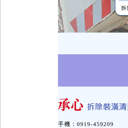
拆
手機：0919-459209