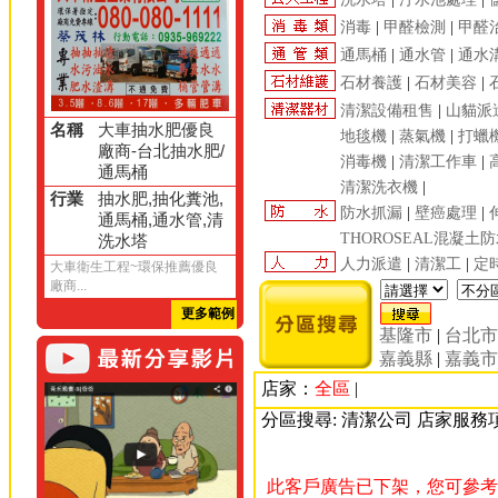
消毒
|
甲醛檢測
|
甲醛
通馬桶
|
通水管
|
通水
石材養護
|
石材美容
|
清潔設備租售
|
山貓派
名稱
大車抽水肥優良
地毯機
|
蒸氣機
|
打蠟
廠商-台北抽水肥/
消毒機
|
清潔工作車
|
通馬桶
清潔洗衣機
|
行業
抽水肥,抽化糞池,
防水抓漏
|
壁癌處理
|
通馬桶,通水管,清
THOROSEAL混凝土
洗水塔
人力派遣
|
清潔工
|
定
大車衛生工程~環保推薦優良
廠商...
更多範例
基隆市
|
台北
嘉義縣
|
嘉義
店家：
全區
|
分區搜尋: 清潔公司 店家服務
此客戶廣告已下架，您可參考