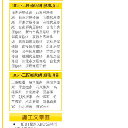
101小工匠修繕網 服務項目
澎湖房屋修繕
台東房屋修
繕
花蓮房屋修繕
宜蘭房屋修
繕
屏東房屋修繕
高雄房屋修
繕
台南縣房屋修繕
台南市房
屋修繕
新竹市房屋修繕
新竹
縣房屋修繕
嘉義市房屋修
繕
嘉義縣房屋修繕
雲林房屋
修繕
南投房屋修繕
彰化房屋
修繕
台中房屋修繕
苗栗房屋
修繕
桃園房屋修繕
基隆房屋
修繕
新北市房屋修繕
台北房
屋修繕
房屋修繕工程
101小工匠搬家網 服務項目
工廠搬遷 吊車搬家
回頭車搬
家
學生搬家
花東搬家
高
雄搬家
台南搬家
雲嘉搬
家
彰投搬家
台中搬家
竹
苗搬家
桃園搬家
新北市搬
家
台北搬家
搬家公司
[配音] 星期天的試音時間