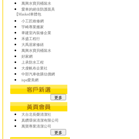
萬興水寶貝桶裝水
愛車的絕佳防護面具
【Masked車體包
小工匠維修網
宇崎專業搬家
聿建室內裝修企業
禾盛工程行
大禹居家修繕
萬興水寶貝桶裝水
好家網
上承防水工程
大虔帆布企業社
中部汽車收購估價網
ispa愛美網
大台北長榮清潔社
真鑽環保清潔有限公司
萬寶專業清潔公司