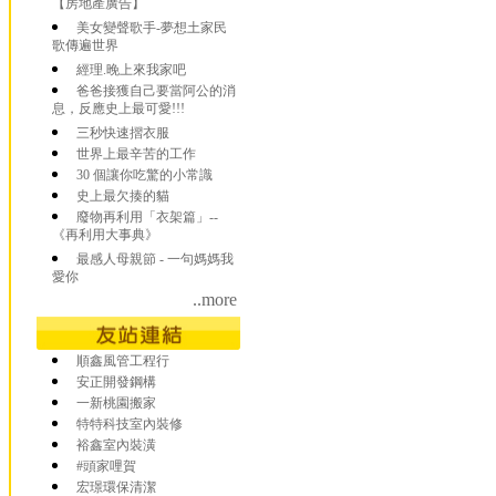
【房地產廣告】
美女變聲歌手-夢想土家民
歌傳遍世界
經理.晚上來我家吧
爸爸接獲自己要當阿公的消
息，反應史上最可愛!!!
三秒快速摺衣服
世界上最辛苦的工作
30 個讓你吃驚的小常識
史上最欠揍的貓
廢物再利用「衣架篇」--
《再利用大事典》
最感人母親節 - 一句媽媽我
愛你
..more
順鑫風管工程行
安正開發鋼構
一新桃園搬家
特特科技室內裝修
裕鑫室內裝潢
#頭家哩賀
宏璟環保清潔