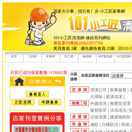
居家大小事，找它有丿步-小工
101小工匠清潔網-修繕系列網站
廣告委刊專線:(04)22937766
黃頁會員:3家 優先廣告會員:23家
回10
首頁
工程網
家事網
加工網
修繕網
MIT製造網
MIT新聞網
目前已成功發案數量:1126005筆
分區
全區店家服務項目
搜尋
清潔公司
|
家事服務
|
大掃除
|
裝潢清潔
|
外牆清洗
|
無塵室清潔
修剪除草
|
泳池清洗
|
垃圾清運
|
建築物拆除
滅蚊
|
白蟻防治
|
除蟲
洗水塔
|
汙水池處理
|