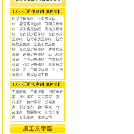
101小工匠修繕網 服務項目
澎湖房屋修繕
台東房屋修
繕
花蓮房屋修繕
宜蘭房屋修
繕
屏東房屋修繕
高雄房屋修
繕
台南縣房屋修繕
台南市房
屋修繕
新竹市房屋修繕
新竹
縣房屋修繕
嘉義市房屋修
繕
嘉義縣房屋修繕
雲林房屋
修繕
南投房屋修繕
彰化房屋
修繕
台中房屋修繕
苗栗房屋
修繕
桃園房屋修繕
基隆房屋
修繕
新北市房屋修繕
台北房
屋修繕
房屋修繕工程
101小工匠搬家網 服務項目
工廠搬遷 吊車搬家
回頭車搬
家
學生搬家
花東搬家
高
雄搬家
台南搬家
雲嘉搬
家
彰投搬家
台中搬家
竹
苗搬家
桃園搬家
新北市搬
家
台北搬家
搬家公司