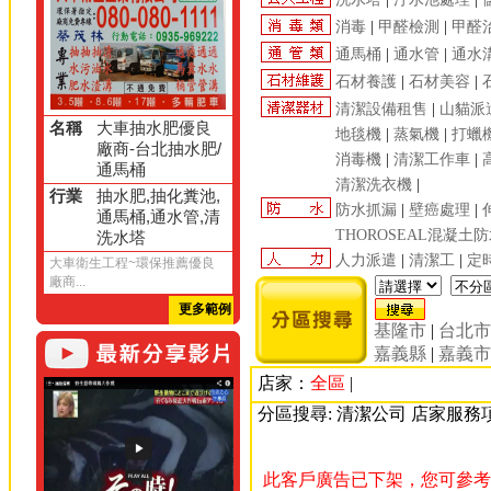
消毒
|
甲醛檢測
|
甲醛
通馬桶
|
通水管
|
通水
石材養護
|
石材美容
|
清潔設備租售
|
山貓派
名稱
大車抽水肥優良
地毯機
|
蒸氣機
|
打蠟
廠商-台北抽水肥/
消毒機
|
清潔工作車
|
通馬桶
清潔洗衣機
|
行業
抽水肥,抽化糞池,
防水抓漏
|
壁癌處理
|
通馬桶,通水管,清
THOROSEAL混凝土
洗水塔
人力派遣
|
清潔工
|
定
大車衛生工程~環保推薦優良
廠商...
更多範例
基隆市
|
台北
嘉義縣
|
嘉義
店家：
全區
|
分區搜尋: 清潔公司 店家服務
此客戶廣告已下架，您可參考