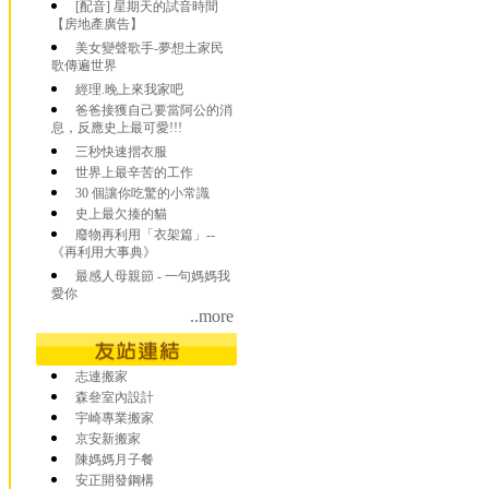
[配音] 星期天的試音時間
【房地產廣告】
美女變聲歌手-夢想土家民
歌傳遍世界
經理.晚上來我家吧
爸爸接獲自己要當阿公的消
息，反應史上最可愛!!!
三秒快速摺衣服
世界上最辛苦的工作
30 個讓你吃驚的小常識
史上最欠揍的貓
廢物再利用「衣架篇」--
《再利用大事典》
最感人母親節 - 一句媽媽我
愛你
..more
志連搬家
森叄室內設計
宇崎專業搬家
京安新搬家
陳媽媽月子餐
安正開發鋼構