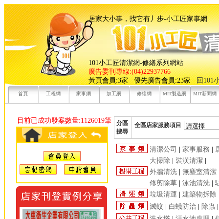
居家大小事，找它有丿步-小工
101小工匠清潔網-修繕系列網站
廣告委刊專線:(04)22937766
黃頁會員:3家 優先廣告會員:23家
回10
首頁
工程網
家事網
加工網
修繕網
MIT製造網
MIT新聞網
目前已成功發案數量:1126019筆
分區
全區店家服務項目
搜尋
清潔公司
|
家事服務
|
大掃除
|
裝潢清潔
|
外牆清洗
|
無塵室清潔
修剪除草
|
泳池清洗
|
垃圾清運
|
建築物拆除
滅蚊
|
白蟻防治
|
除蟲
洗水塔
|
汙水池處理
|