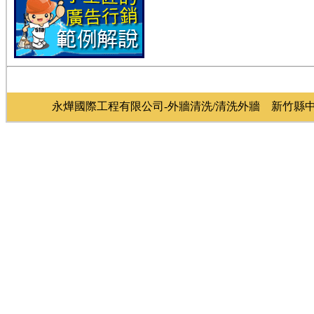
永燁國際工程有限公司-外牆清洗/清洗外牆 新竹縣中華路3段9號15