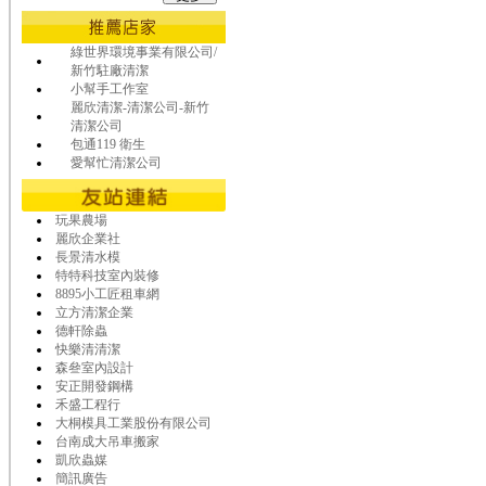
綠世界環境事業有限公司/
新竹駐廠清潔
小幫手工作室
麗欣清潔-清潔公司-新竹
清潔公司
包通119 衛生
愛幫忙清潔公司
玩果農場
麗欣企業社
長景清水模
特特科技室內裝修
8895小工匠租車網
立方清潔企業
德軒除蟲
快樂清清潔
森叄室內設計
安正開發鋼構
禾盛工程行
大桐模具工業股份有限公司
台南成大吊車搬家
凱欣蟲媒
簡訊廣告