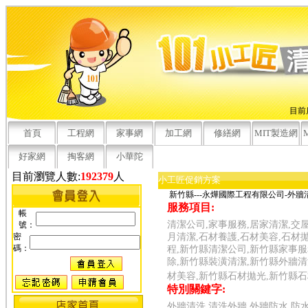
目前
首頁
工程網
家事網
加工網
修繕網
MIT製造網
好家網
掏客網
小華陀
目前瀏覽人數:
192379
人
小工匠促銷方案
新竹縣---永燁國際工程有限公司-外牆
服務項目:
帳
清潔公司,家事服務,居家清潔,交
號：
密
月清潔,石材養護,石材美容,石材
碼：
程,新竹縣清潔公司,新竹縣家事服
除,新竹縣裝潢清潔,新竹縣外牆清
材美容,新竹縣石材拋光,新竹縣
特別關鍵字:
外牆清洗,清洗外牆,外牆防水,防