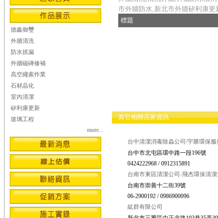
市外牆防水,新北市外牆矽利康更
標題
德鑫御璽
外牆清洗
防水抓漏
外牆磁磚修補
高空繩索作業
石材晶化
室內清潔
矽利康更新
其它相關店家資訊
玻璃工程
more...
台中清潔消毒除蟲公司/宇勝環保服
台中市北屯區環中路一段196號
0424222968 / 0912315891
台南市東區清潔公司-飛杰環保清潔
台南市崇善十二街39號
06-2900192 / 0986900096
紘群有限公司