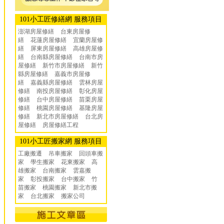
101小工匠修繕網 服務項目
澎湖房屋修繕
台東房屋修
繕
花蓮房屋修繕
宜蘭房屋修
繕
屏東房屋修繕
高雄房屋修
繕
台南縣房屋修繕
台南市房
屋修繕
新竹市房屋修繕
新竹
縣房屋修繕
嘉義市房屋修
繕
嘉義縣房屋修繕
雲林房屋
修繕
南投房屋修繕
彰化房屋
修繕
台中房屋修繕
苗栗房屋
修繕
桃園房屋修繕
基隆房屋
修繕
新北市房屋修繕
台北房
屋修繕
房屋修繕工程
101小工匠搬家網 服務項目
工廠搬遷 吊車搬家
回頭車搬
家
學生搬家
花東搬家
高
雄搬家
台南搬家
雲嘉搬
家
彰投搬家
台中搬家
竹
苗搬家
桃園搬家
新北市搬
家
台北搬家
搬家公司