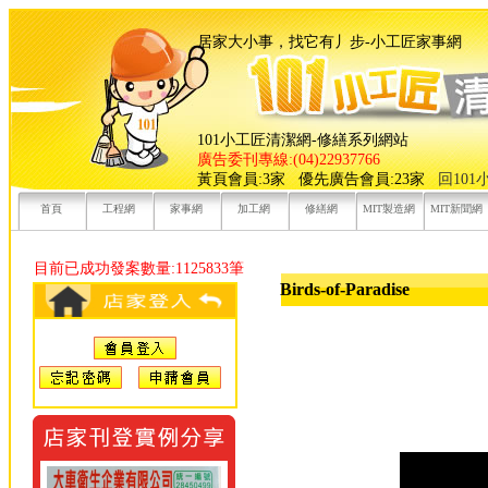
居家大小事，找它有丿步-小工
101小工匠清潔網-修繕系列網站
廣告委刊專線:(04)22937766
黃頁會員:3家 優先廣告會員:23家
回10
首頁
工程網
家事網
加工網
修繕網
MIT製造網
MIT新聞網
目前已成功發案數量:1125833筆
Birds-of-Paradise