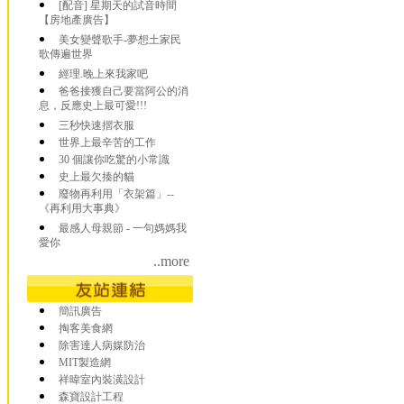
[配音] 星期天的試音時間
【房地產廣告】
美女變聲歌手-夢想土家民
歌傳遍世界
經理.晚上來我家吧
爸爸接獲自己要當阿公的消
息，反應史上最可愛!!!
三秒快速摺衣服
世界上最辛苦的工作
30 個讓你吃驚的小常識
史上最欠揍的貓
廢物再利用「衣架篇」--
《再利用大事典》
最感人母親節 - 一句媽媽我
愛你
..more
簡訊廣告
掏客美食網
除害達人病媒防治
MIT製造網
祥暐室內裝潢設計
森寶設計工程