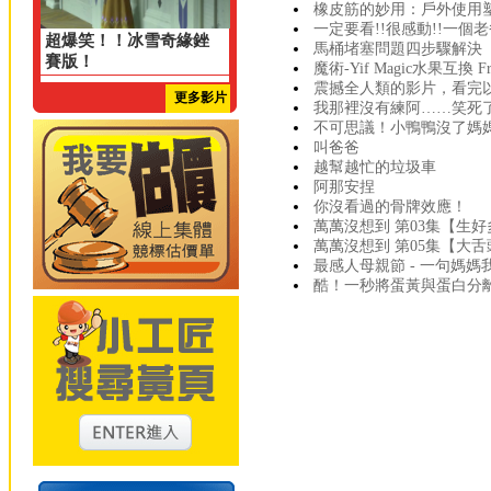
橡皮筋的妙用：戶外使用
一定要看!!很感動!!一個
超爆笑！！冰雪奇緣銼
馬桶堵塞問題四步驟解決
賽版！
魔術-Yif Magic水果互換 Fruit
震撼全人類的影片，看完
更多影片
我那裡沒有練阿……笑死了!
不可思議！小鴨鴨沒了媽媽
叫爸爸
越幫越忙的垃圾車
阿那安捏
你沒看過的骨牌效應！
萬萬沒想到 第03集【生
萬萬沒想到 第05集【大
最感人母親節 - 一句媽媽
酷！一秒將蛋黃與蛋白分