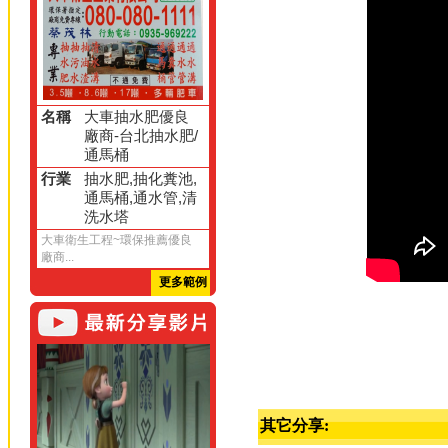
名稱
大車抽水肥優良
廠商-台北抽水肥/
通馬桶
行業
抽水肥,抽化糞池,
通馬桶,通水管,清
洗水塔
大車衛生工程~環保推薦優良
廠商...
更多範例
其它分享: